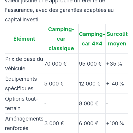
valeur justifie une approche différente de
l'assurance, avec des garanties adaptées au
capital investi.
Camping-
Camping-
Surcoût
Élément
car
car 4×4
moyen
classique
Prix de base du
70 000 €
95 000 €
+35 %
véhicule
Équipements
5 000 €
12 000 €
+140 %
spécifiques
Options tout-
-
8 000 €
-
terrain
Aménagements
3 000 €
6 000 €
+100 %
renforcés